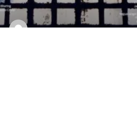
Alegria do Caos
LEIA MAIS »
20 de fevereiro de 2026
Nenhum comentário
1
2
3
4
5