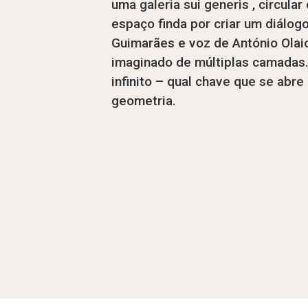
uma galeria sui generis , circul
espaço finda por criar um diálo
Guimarães e voz de António Olaio
imaginado de múltiplas camadas
infinito – qual chave que se abr
geometria.