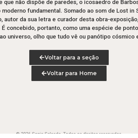
ar e que não dispõe de paredes, o icosaedro de Barb
go moderno fundamental. Somado ao som de Lost in
, autor da sua letra e curador desta obra-exposiçã
. É concebido, portanto, como uma espécie de pont
e ao universo, olho que tudo vê ou panótipo cósmico
Voltar para a seção
Voltar para Home
© 2026 Sonia Salcedo. Todos os direitos reservados.