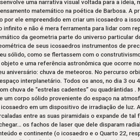
esenvolve uma narrativa visual voltada para a ideia, 
ensamento matemático na poética de Barbosa. A prec
o por ele empreendido em criar um icosaedro a isso
infinito e não é mera ferramenta para lidar com re
mático da geometria parte do universo particular d
geométrica de seus icosaedros instrumentos de prec
eu sólido, como se flertassem com o construtivism
 objeto e uma referência astronômica que ocorre no
 aniversário: chuva de meteoros. No percurso orbit
spaço interplanetário. Todos os anos, no dia 3 ou 4
 com chuva de “estrelas cadentes” ou quadrântidas .
de um corpo sólido proveniente do espaço na atmosf
 icosaedro em um dispositivo de irradiação de luz. A
rcaladas entre as suas piramidais o expande de tal
chegar… os fachos de laser que dele disparam radia
nteúdo e continente (o icosaedro e o Quarto 22, re