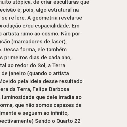
muito utópica, de criar esculturas que
isão é, pois, algo estrutural na
 se refere. A geometria revela-se
produção e/ou espacialidade. Em
o artista rumo ao cosmo. Não por
isão (marcadores de laser),
o. Dessa forma, ele também
s primeiros dias de cada ano,
al ao redor do Sol, a Terra
 de janeiro (quando o artista
 Movido pela ideia desse resultado
era da Terra, Felipe Barbosa
 luminosidade que dele irradia ao
 forma, que não somos capazes de
lmente e seguem ao infinito,
spectivamente) Sendo o Quarto 22